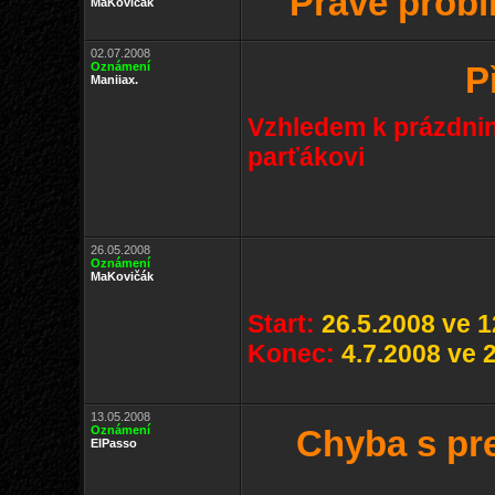
Právě probí
MaKovičák
02.07.2008
Oznámení
P
Maniiax.
Vzhledem k prázdnin
parťákovi
26.05.2008
Oznámení
MaKovičák
Start:
26.5.2008 ve 1
Konec:
4.7.2008 ve 
13.05.2008
Oznámení
Chyba s pr
ElPasso