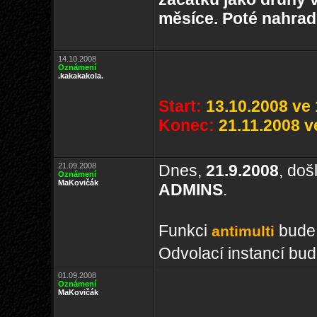
měsíce. Poté nahradí
14.10.2008
Oznámení
.kakakakola.
Start:
13.10.2008 ve 
Konec:
21.11.2008 v
21.09.2008
Dnes,
21.9.2008
, doš
Oznámení
MaKovičák
ADMINS
.
Funkci
bude
antimulti
Odvolací instancí bud
01.09.2008
Oznámení
MaKovičák