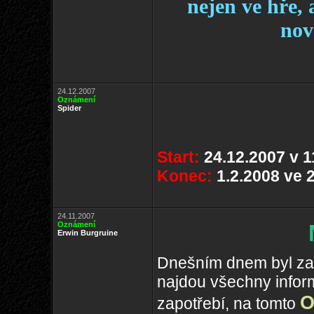
nejen ve hře,
nov
24.12.2007
Oznámení
Spider
Start:
24.12.2007 v 1
Konec:
1.2.2008 ve 
24.11.2007
Oznámení
Erwin Burgruine
Dnešním dnem byl zahá
najdou všechny infor
O
zapotřebí, na tomto