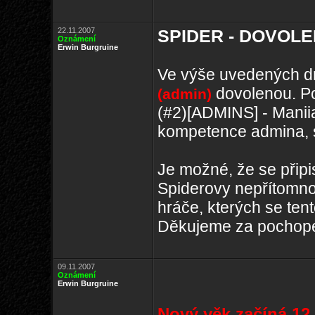
22.11.2007
SPIDER - DOVOLENÁ
Oznámení
Erwin Burgruine
Ve výše uvedených d
dovolenou. Po
(admin)
(#2)[ADMINS] - Manii
kompetence admina, s
Je možné, že se připis
Spiderovy nepřítomno
hráče, kterých se ten
Děkujeme za pochop
09.11.2007
Oznámení
Erwin Burgruine
Nový věk začíná 12.