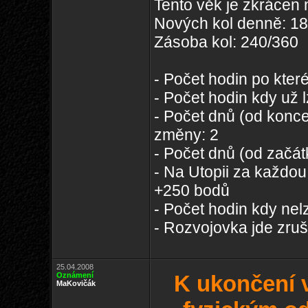
Tento věk je zkrácen n
Nových kol denně: 1
Zásoba kol: 240/360
- Počet hodin po kter
- Počet hodin kdy už 
- Počet dnů (od konce
změny: 2
- Počet dnů (od začát
- Na Utopii za každou
+250 bodů
- Počet hodin kdy nelz
- Rozvojovka jde zruš
25.04.2008
Oznámení
K ukončení 
MaKovičák