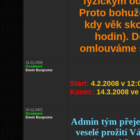
fyzickým o
Proto bohuž
kdy věk sko
hodin). 
omlouváme s
31.01.2008
Oznámení
Erwin Burgruine
Start:
4.2.2008 v 12:
Konec:
14.3.2008 ve
24.12.2007
Oznámení
Erwin Burgruine
Admin tým přej
veselé prožití 