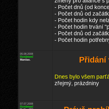
změny pro aliance s p
- Počet dnů (od konce
- Počet dnů od začátk
- Počet hodin kdy nelz
- Počet hodin trvání "
- Počet dnů od začát
- Počet hodin potřeb
05.08.2008
Oznámení
Přidání
Maniiax.
Dnes bylo všem parť
zřejmý, prázdniny
07.07.2008
Oznámení