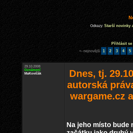
N
Starší novinky 
Odkazy:
Přihlásit s
1
2
3
4
5
<- nejnovější
29.10.2008
Oznámení
Dnes, tj. 29.1
MaKovičák
autorská prá
wargame.cz a
Na jeho místo bude 
začátku jako druhý v