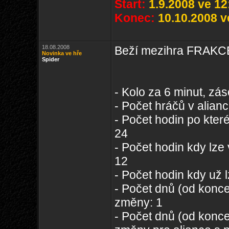
Start:
1.9.2008 ve 12
Konec:
10.10.2008 v
18.08.2008
Beží mezihra FRAKCE
Novinka ve hře
Spider
- Kolo za 6 minut, zá
- Počet hráčů v alianc
- Počet hodin po kter
24
- Počet hodin kdy lze
12
- Počet hodin kdy už 
- Počet dnů (od konce
změny: 1
- Počet dnů (od konce