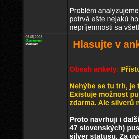
Problém analyzujeme
potrvá ešte nejakú h
nepríjemnosti sa vše
06.05.2008
Oznámení
Hlasujte v ank
Maniiax.
Obsah ankety:
Přís
Nehýbe se tu trh, je 
Existuje možnost pu
zdarma. Ale silverů 
Proto navrhuji i dal
47 slovenských) pus
silver statusu. Za u