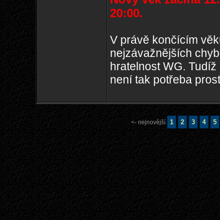
20:00.
V právě končícím věk
nejzávažnějších chyb,
hratelnost WG. Tudíž
není tak potřeba pros
1
2
3
4
5
<- nejnovější