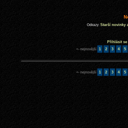
N
Starší novinky 
Odkazy:
Přihlásit s
1
2
3
4
5
<- nejnovější
1
2
3
4
5
<- nejnovější