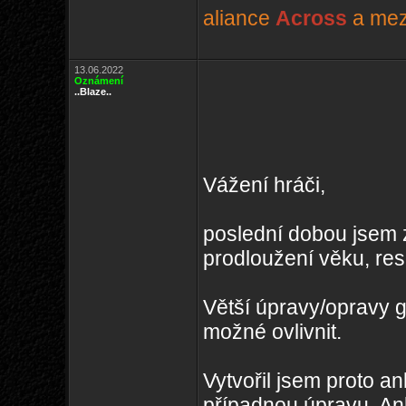
aliance
Across
a mezi
13.06.2022
Oznámení
..Blaze..
Vážení hráči,
poslední dobou jsem 
prodloužení věku, res
Větší úpravy/opravy g
možné ovlivnit.
Vytvořil jsem proto an
případnou úpravu. An