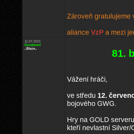
Zároveň gratulujeme v
aliance
VzP
a mezi je
11.07.2023
Oznámení
..Blaze..
81. 
Vážení hráči,
ve středu
12. červen
bojového GWG.
Hry na GOLD serveru
kteří nevlastní Silve