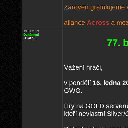
Zároveň gratulujeme v
aliance
Across
a mezi
13.01.2023
Oznámení
..Blaze..
77. 
Vážení hráči,
v pondělí
16. ledna 2
GWG.
Hry na GOLD serveru
kteří nevlastní Silve