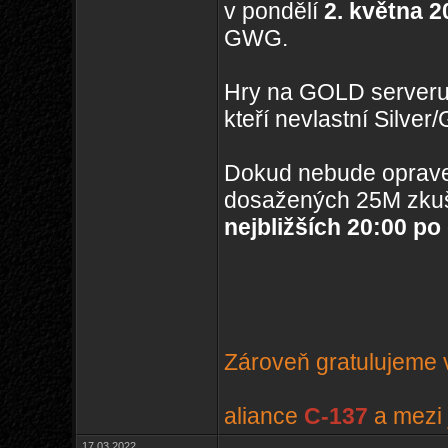
v pondělí
2. května 2
GWG.
Hry na GOLD serveru
kteří nevlastní Silve
Dokud nebude oprave
dosažených 25M zkuš
nejbližších 20:00 po
Zároveň gratulujeme v
aliance
C-137
a mezi 
17.03.2022