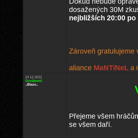
Dokud nebude oprave
dosažených 30M zkuš
nejbližších 20:00 po
Zároveň gratulujeme v
aliance
MaNTiNeL
a 
24.12.2022
Oznámení
..Blaze..
Přejeme všem hráčům 
se všem daří.