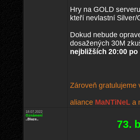
Hry na GOLD serveru
kteří nevlastní Silve
Dokud nebude oprave
dosažených 30M zkuš
nejbližších 20:00 po
Zároveň gratulujeme v
aliance
MaNTiNeL
a 
18.07.2022
Oznámení
..Blaze..
73. 