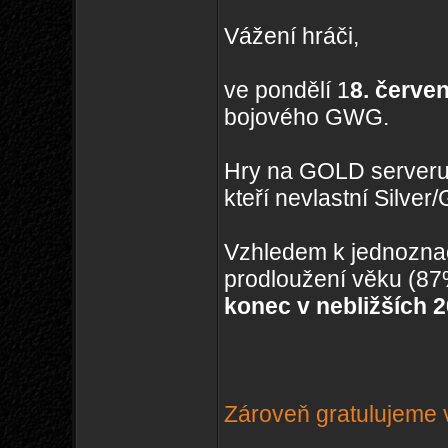
Vážení hráči,
ve pondělí 1
8. červe
bojového GWG.
Hry na GOLD serveru
kteří nevlastní Silve
Vzhledem k jednozna
prodloužení věku (8
konec v nebližších 
Zároveň gratulujeme v