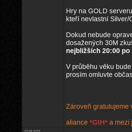
Hry na GOLD serveru
kteří nevlastní Silve
Dokud nebude oprave
dosažených 30M zkuš
nejbližších 20:00 po
V průběhu věku bude 
prosím omluvte obča
Zároveň gratulujeme v
aliance
*GtH*
a mezi 
23.08.2023