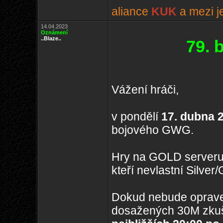
aliance
KUK
a mezi j
14.04.2023
Oznámení
..Blaze..
79. 
Vážení hráči,
v pondělí
17. dubna 
bojového GWG.
Hry na GOLD serveru
kteří nevlastní Silve
Dokud nebude oprave
dosažených 30M zkuš