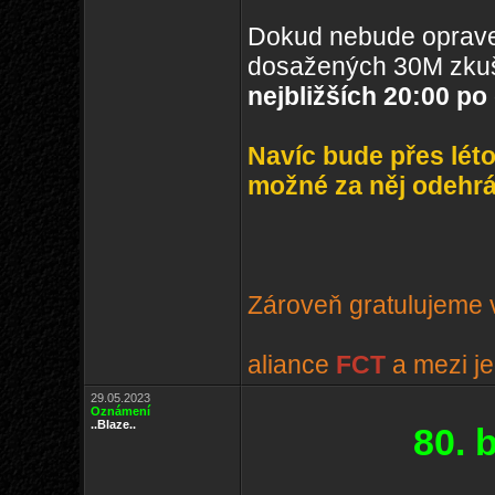
Dokud nebude oprave
dosažených 30M zkuš
nejbližších 20:00 po
Navíc bude přes lét
možné za něj odehrát
Zároveň gratulujeme v
aliance
FCT
a mezi je
29.05.2023
Oznámení
..Blaze..
80. 