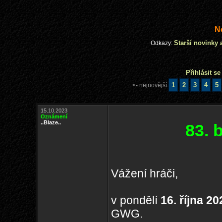
N
Starší novinky 
Odkazy:
Přihlásit s
1
2
3
4
5
<- nejnovější
15.10.2023
Oznámení
..Blaze..
83. 
Vážení hráči,
v pondělí
16. října 2
GWG.