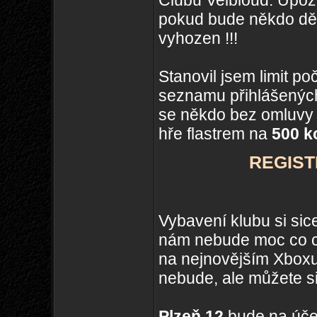
Clubu Velbloud. Upozo
pokud bude někdo dě
vyhozen !!!
Stanovil jsem limit p
seznamu přihlášenýc
se někdo bez omluvy 
hře flastrem na
500 k
REGIS
Vybavení klubu si sice
nám nebude moc co ch
na nejnovějším Xboxu 
nebude, ale můžete si
Plzeň 12
bude na účet