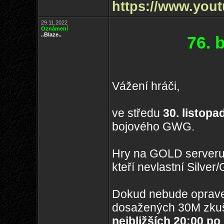
https://www.you
29.11.2022
Oznámení
..Blaze..
76. 
Vážení hráči,
ve středu
30. listopa
bojového GWG.
Hry na GOLD serveru
kteří nevlastní Silve
Dokud nebude oprave
dosažených 30M zkuš
nejbližších 20:00 po