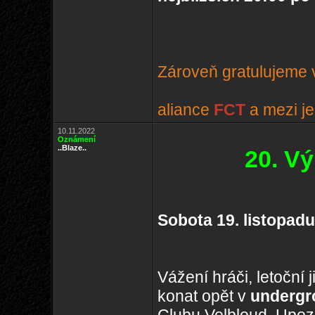
Zároveň gratulujeme v
aliance
FCT
a mezi je
10.11.2022
Oznámení
..Blaze..
20. V
Sobota 19. listopad
Vážení hráči, letoční
konat opět v
underg