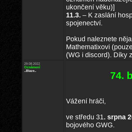
ukončení věku)]
11.3.
– K zaslání hosp
spojenectví.
Pokud naleznete něja
Mathematixovi (pouze
(WG i discord). Díky 
29.08.2022
Oznámení
..Blaze..
74. 
Vážení hráči,
ve středu 31
. srpna 
bojového GWG.