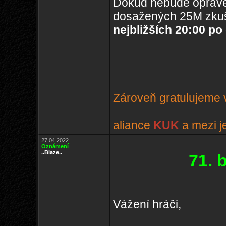
Dokud nebude oprave
dosažených 25M zkuš
nejbližších 20:00 po
Zároveň gratulujeme v
aliance
KUK
a mezi j
27.04.2022
Oznámení
..Blaze..
71. 
Vážení hráči,