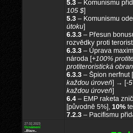
5.3
– Komunismu přid
105 $
]
5.3
– Komunismu odeb
útoku
]
6.3.3
– Přesun bonusu
rozvědky proti terori
6.3.3
– Úprava maximá
národa [
+100% protite
protiteroristická obra
6.3.3
– Špion nerfnut 
každou úroveň
] → [
-5
každou úroveň
]
6.4
– EMP raketa znič
[původně 5%],
10%
te
7.2.3
– Pacifismu přid
27.02.2023
Oznámení
..Blaze..