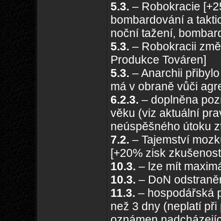
5.3.
– Robokracie [+25
bombardování a taktic
noční tažení, bombard
5.3.
– Robokracii zm
Produkce Továren]
5.3.
– Anarchii přibyl
má v obraně vůči agr
6.2.3.
– doplněna poz
věku (viz aktuální pr
neúspěšného útoku zt
7.2.
– Tajemství mozk
[+20% zisk zkušenost
10.3.
– lze mít maximá
10.3.
– DoN odstraně
11.3.
– hospodářská p
než 3 dny (neplatí při
oznámen nadcházející 