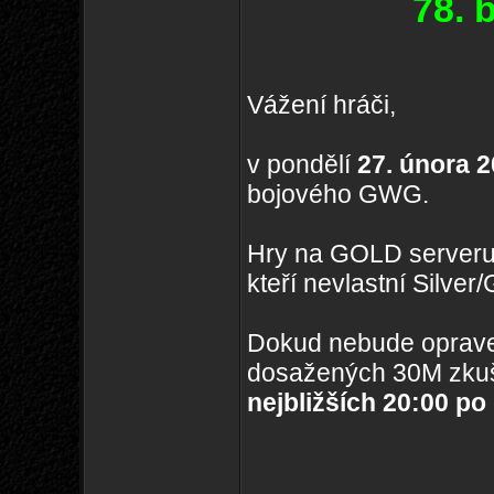
78. 
Vážení hráči,
v pondělí
27. února 2
bojového GWG.
Hry na GOLD serveru
kteří nevlastní Silve
Dokud nebude oprave
dosažených 30M zkuš
nejbližších 20:00 po