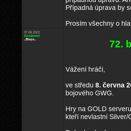
Případná úprava by se
Prosím všechny o hla
07.06.2022
Oznámení
..Blaze..
72. 
Vážení hráči,
ve středu
8. června 2
bojového GWG.
Hry na GOLD serveru
kteří nevlastní Silve