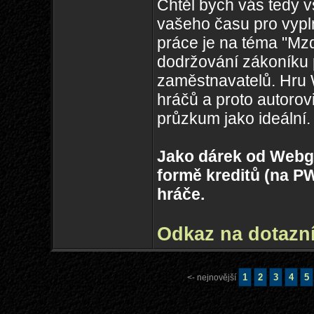
Chtěl bych vás tedy 
vašeho času pro vypl
práce je na téma "Mzdy
dodržování zákoníku 
zaměstnavatelů. Hru
hráčů a proto autorov
průzkum jako ideální.
Jako dárek od Webg
formě kreditů (na PW
hráče.
Odkaz na dotazn
1
2
3
4
5
<- nejnovější