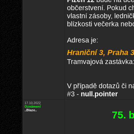
občerstvení. Pokud ch
vlastní zásoby, lednič
blízkosti večerka nebo
Adresa je:
Hraniční 3, Praha 3
Tramvajová zastávka: S
V případě dotazů či 
#3 -
null.pointer
17.10.2022
Oznámení
..Blaze..
75. 