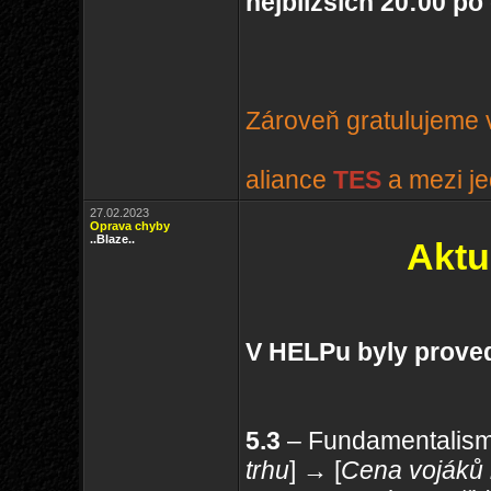
nejbližších 20:00 po
Zároveň gratulujeme v
aliance
TES
a mezi je
27.02.2023
Oprava chyby
..Blaze..
Aktu
V HELPu byly proved
5.3
– Fundamentalism
trhu
] → [
Cena vojáků 