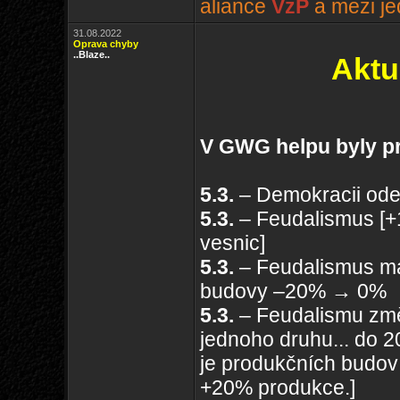
aliance
VzP
a mezi je
31.08.2022
Oprava chyby
..Blaze..
Aktu
V GWG helpu byly p
5.3.
– Demokracii ode
5.3.
– Feudalismus [+
vesnic]
5.3.
– Feudalismus ma
budovy –20% → 0%
5.3.
– Feudalismu změ
jednoho druhu... do 
je produkčních budov 
+20% produkce.]