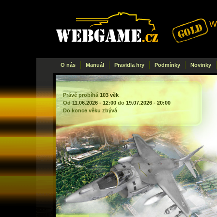
W
Webgame
.cz
O nás
Manuál
Pravidla hry
Podmínky
Novinky
Právě probíhá
103 věk
Od
11.06.2026 - 12:00
do
19.07.2026 - 20:00
Do konce věku zbývá