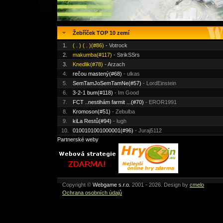
Žebříček TOP 10 zemí
1.
( . ) ( . )(#86)
- Votrock
2.
makumba(#117)
- StrikSSrs
3.
Knedlik(#78)
- Arzach
4.
rečou mastený(#68)
- ulkas
5.
SemTamJoSemTamNe(#57)
- LordEinstein
6.
3-2-1 bum(#118)
- Im Good
7.
FCT ..nestihám farmit ...(#70)
- EROR1991
8.
Kromoson(#51)
- Zebulba
9.
kiLa Restů(#94)
- lugh
10.
0100101001000001(#96)
- Juraj5112
Partnerské weby
Copyright ©
Webgame s.r.o.
2001 - 2026. Design by
cmelo
Ochrana osobních údajů